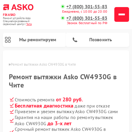
+7 (800) 301-55-83
Ежедневно, с 10:00 до 20:00
FIX-ASKO
+7 (800) 301-55-83
Ремонт устройств Asko
Специализированный
Звонок бесплатный по РФ
cервисный центр г.
Чита
Мы ремонтируем
Позвонить
 Чите
Ремонт вытяжки Asko CW4930G в Чите
Ремонт вытяжки Asko CW4930G в
Чите
от 280 руб.
Стоимость ремонта
Бесплатная диагностика
даже при отказе
Привезем и увезем вытяжку Asko CW4930G сами
Гарантия на наши работы по ремонту вытяжек
Ремонт промышленных вакуумных упаковщиков Asko
Ремонт стиральных машин Asko
Ремонт микроволновых печей Asko
Ремонт сушильных шкафов Asko
Ремонт подогревателей посуды и пищи Asko
Ремонт посудомоечных машин Asko
до 3-х лет
Asko CW4930G
Срочный ремонт вытяжек Asko CW4930G в