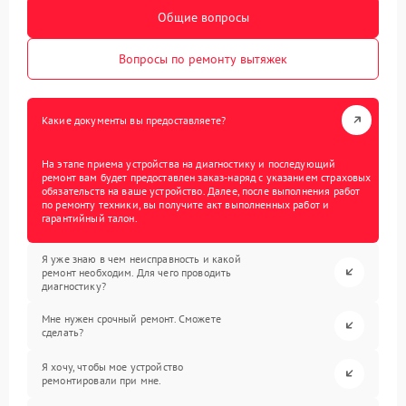
Общие вопросы
Вопросы по ремонту вытяжек
Какие документы вы предоставляете?
На этапе приема устройства на диагностику и последующий
ремонт вам будет предоставлен заказ-наряд с указанием страховых
обязательств на ваше устройство. Далее, после выполнения работ
по ремонту техники, вы получите акт выполненных работ и
гарантийный талон.
Я уже знаю в чем неисправность и какой
ремонт необходим. Для чего проводить
диагностику?
Мне нужен срочный ремонт. Сможете
сделать?
Я хочу, чтобы мое устройство
ремонтировали при мне.