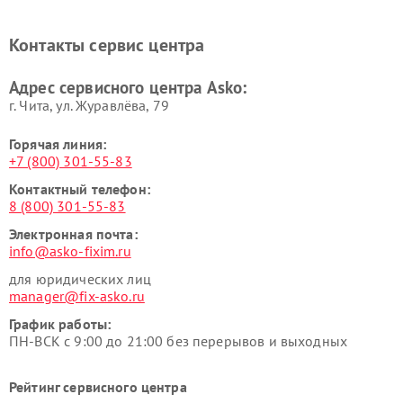
Ремонт вытяжек Asko
Ремонт сушильных шкафов
Asko
Контакты сервис центра
Ремонт подогревателей
Ремонт промышленных
посуды и пищи Asko
вакуумных упаковщиков
Адрес сервисного центра Asko:
Asko
г. Чита, ул. Журавлёва, 79
Горячая линия:
+7 (800) 301-55-83
Контактный телефон:
8 (800) 301-55-83
Электронная почта:
info@asko-fixim.ru
для юридических лиц
manager@fix-asko.ru
График работы:
ПН-ВСК с 9:00 до 21:00 без перерывов и выходных
Рейтинг сервисного центра