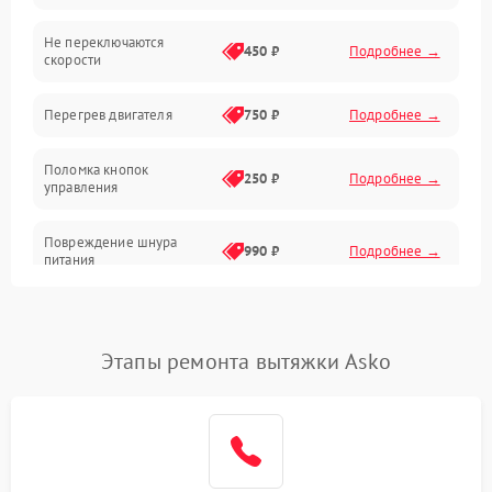
Не переключаются
Электроника
450 ₽
Подробнее →
скорости
Электрика/Механические
Перегрев двигателя
750 ₽
Подробнее →
Поломка кнопок
250 ₽
Подробнее →
управления
Повреждение шнура
990 ₽
Подробнее →
питания
Выбивает автомат при
550 ₽
Подробнее →
включении
Этапы ремонта вытяжки Asko
Не ключается вытяжка
550 ₽
Подробнее →
Неисправность пускового
1000 ₽
Подробнее →
конденсатора