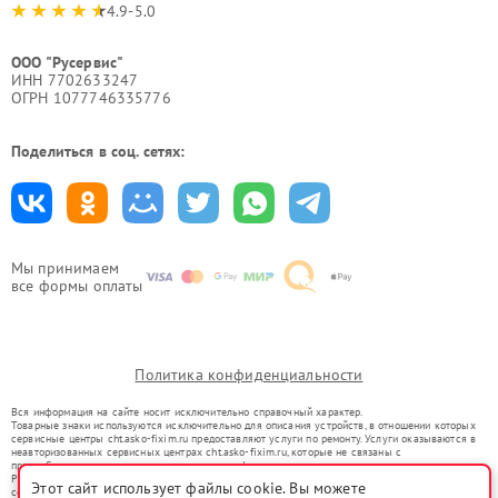
4.9-5.0
ООО "Русервис"
ИНН 7702633247
ОГРН 1077746335776
Поделиться в соц. сетях:
Мы принимаем
все формы оплаты
Политика конфиденциальности
Вся информация на сайте носит исключительно справочный характер.
Товарные знаки используются исключительно для описания устройств, в отношении которых
сервисные центры cht.asko-fixim.ru предоставляют услуги по ремонту. Услуги оказываются в
неавторизованных сервисных центрах cht.asko-fixim.ru, которые не связаны с
правообладателями товарных знаков или их официальными представителями.
Ремонт осуществляется для устройств, уже введенных в гражданский оборот в соответствии
Этот сайт использует файлы cookie. Вы можете
со статьей 1487 ГК РФ.