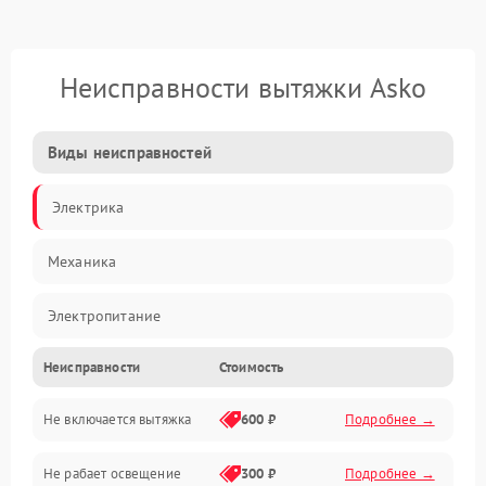
Неисправности вытяжки Asko
Виды неисправностей
Электрика
Механика
Электропитание
Неисправности
Стоимость
Вентиляция
Не включается вытяжка
600 ₽
Подробнее →
Освещение
Не рабает освещение
300 ₽
Подробнее →
Механические повреждения