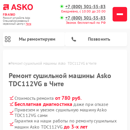
+7 (800) 301-55-83
Ежедневно, с 10:00 до 20:00
FIX-ASKO
+7 (800) 301-55-83
Ремонт устройств Asko
Специализированный
Звонок бесплатный по РФ
cервисный центр г.
Чита
Мы ремонтируем
Позвонить
 Чите
Ремонт сушильной машины Asko  TDC112VG в Чите
Ремонт сушильной машины Asko
TDC112VG в Чите
от 780 руб.
Стоимость ремонта
Бесплатная диагностика
даже при отказе
Привезем и увезем сушильную машину Asko
TDC112VG сами
Ремонт подогревателей посуды и пищи Asko
Ремонт стиральных машин Asko
Ремонт микроволновых печей Asko
Ремонт промышленных вакуумных упаковщиков Asko
Ремонт посудомоечных машин Asko
Ремонт сушильных шкафов Asko
Гарантия на наши работы по ремонту сушильных
до 3-х лет
машин Asko TDC112VG