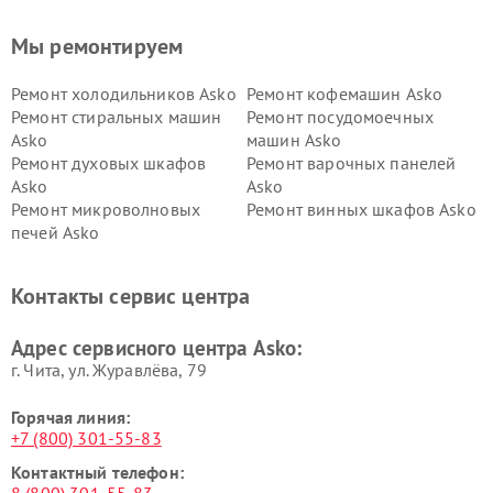
Мы ремонтируем
Ремонт холодильников Asko
Ремонт кофемашин Asko
Ремонт стиральных машин
Ремонт посудомоечных
Asko
машин Asko
Ремонт духовых шкафов
Ремонт варочных панелей
Asko
Asko
Ремонт микроволновых
Ремонт винных шкафов Asko
печей Asko
Ремонт вытяжек Asko
Ремонт сушильных шкафов
Asko
Контакты сервис центра
Ремонт подогревателей
Ремонт промышленных
посуды и пищи Asko
вакуумных упаковщиков
Адрес сервисного центра Asko:
Asko
г. Чита, ул. Журавлёва, 79
Горячая линия:
+7 (800) 301-55-83
Контактный телефон: