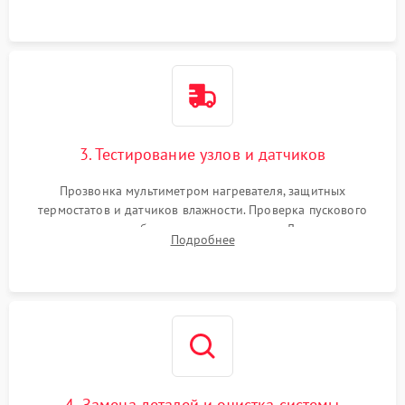
двигателю и дренажной помпе.
3. Тестирование узлов и датчиков
Прозвонка мультиметром нагревателя, защитных
термостатов и датчиков влажности. Проверка пускового
конденсатора, обмоток мотора и помпы. Для машин с
Подробнее
тепловым насосом — диагностика работы компрессора и
оценка циркуляции хладагента.
4. Замена деталей и очистка системы