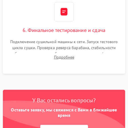
6. Финальное тестирование и сдача
Подключение сушильной машины к сети. Запуск тестового
цикла сушки. Проверка реверса барабана, стабильности
набора температуры, работы дренажного насоса (откачка
Подробнее
конденсата) и отсутствия посторонних скрипов, стуков или
вибраций.
У Вас остались вопросы?
Оставьте заявку, мы свяжемся с Вами в ближайшее
время