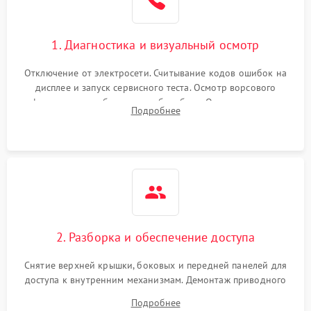
Не завершает программу
1500 ₽
Подробнее →
Зависает программа
1500 ₽
Подробнее →
1. Диагностика и визуальный осмотр
Отключение от электросети. Считывание кодов ошибок на
Ошибка на дисплее
1290 ₽
Подробнее →
дисплее и запуск сервисного теста. Осмотр ворсового
фильтра, теплообменника и барабана. Опрос клиента о
Подробнее
неисправностях (не сушит, не крутит барабан, сильно шумит
или выдает ошибку).
2. Разборка и обеспечение доступа
Снятие верхней крышки, боковых и передней панелей для
доступа к внутренним механизмам. Демонтаж приводного
ремня, панели управления и защитных кожухов.
Подробнее
Обеспечение свободного доступа к ТЭНу, компрессору,