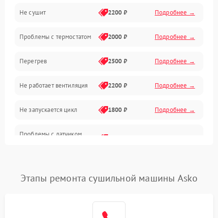
Не сушит
2200 ₽
Подробнее →
Оптика
Проблемы с термостатом
2000 ₽
Подробнее →
Программное обеспечение
Перегрев
2500 ₽
Подробнее →
Датчики
Не работает вентиляция
2200 ₽
Подробнее →
Безопасность
Не запускается цикл
1800 ₽
Подробнее →
Проблемы с датчиком
2500 ₽
Подробнее →
влажности
Не работает нагреватель
2500 ₽
Подробнее →
Этапы ремонта сушильной машины Asko
Проблемы с блоком
1800 ₽
Подробнее →
управления