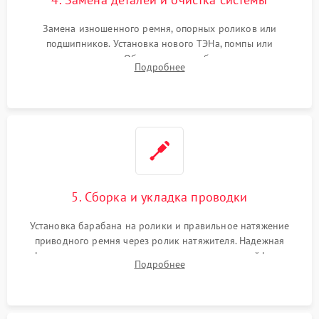
Замена изношенного ремня, опорных роликов или
подшипников. Установка нового ТЭНа, помпы или
термодатчиков. Обязательная глубокая очистка
Подробнее
конденсатора, крыльчатки вентилятора и воздуховодов от
ворса. Восстановление платы управления.
5. Сборка и укладка проводки
Установка барабана на ролики и правильное натяжение
приводного ремня через ролик натяжителя. Надежная
фиксация всех узлов, подключение клемм и шлейфов к
Подробнее
модулю управления. Монтаж корпусных панелей, люка и
верхней крышки устройства.