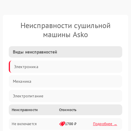
Неисправности сушильной
машины Asko
Виды неисправностей
Электроника
Механика
Электропитание
Неисправности
Стоимость
Нагрев
Не включается
1700 ₽
Подробнее →
Механические повреждения