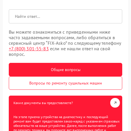
Вы можете ознакомиться с приведенными ниже
часто задаваемыми вопросами, либо обратиться в
сервисный центр “FIX-Asko” по следующему телефону
+7 (800) 301-55-83
если не нашли ответ на свой
вопрос.
Общие вопросы
Вопросы по ремонту сушильных машин
Какие документы вы предоставляете?
На этапе приема устройства на диагностику и последующий
ремонт вам будет предоставлен заказ-наряд с указанием страховых
обязательств на ваше устройство. Далее, после выполнения работ
по ремонту техники, вы получите акт выполненных работ и