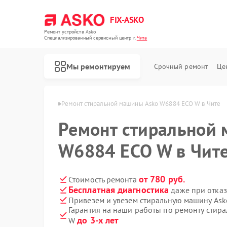
FIX-ASKO
Ремонт устройств Asko
Специализированный cервисный центр г.
Чита
Мы ремонтируем
Срочный ремонт
Це
х машин Asko в Чите
Ремонт стиральной машины Asko W6884 ECO W в Чите
Ремонт стиральной
W6884 ECO W в Чит
от 780 руб.
Стоимость ремонта
Бесплатная диагностика
даже при отказ
Привезем и увезем стиральную машину As
Гарантия на наши работы по ремонту сти
до 3-х лет
W
Ремонт посудомоечных машин Asko
Ремонт варочных панелей Asko
Ремонт микроволновых печей Asko
Ремонт сушильных шкафов Asko
Ремонт подогревателей посуды и пищи Asko
Ремонт промышленных вакуумных упаковщиков Asko
Ремонт сушильных машин Asko