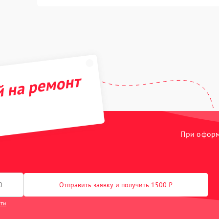
й на ремонт
При оформл
Отправить заявку и получить 1500 ₽
сти