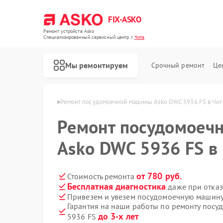
FIX-ASKO
Ремонт устройств Asko
Специализированный cервисный центр г.
Чита
Мы ремонтируем
Срочный ремонт
Це
 машин Asko в Чите
Ремонт посудомоечной машины Asko DWC 5936 FS в Чит
Ремонт посудомоеч
Asko DWC 5936 FS в
от 780 руб.
Стоимость ремонта
Бесплатная диагностика
даже при отказ
Привезем и увезем посудомоечную машину
Гарантия на наши работы по ремонту пос
до 3-х лет
5936 FS
Ремонт стиральных машин Asko
Ремонт варочных панелей Asko
Ремонт микроволновых печей Asko
Ремонт сушильных шкафов Asko
Ремонт подогревателей посуды и пищи Asko
Ремонт промышленных вакуумных упаковщиков Asko
Ремонт сушильных машин Asko