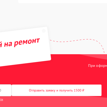
й на ремонт
При оформл
Отправить заявку и получить 1500 ₽
сти