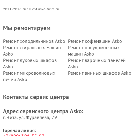
2021-2026 © СЦ cht.asko-fixim.ru
Мы ремонтируем
Ремонт холодильников Asko
Ремонт кофемашин Asko
Ремонт стиральных машин
Ремонт посудомоечных
Asko
машин Asko
Ремонт духовых шкафов
Ремонт варочных панелей
Asko
Asko
Ремонт микроволновых
Ремонт винных шкафов Asko
печей Asko
Ремонт вытяжек Asko
Ремонт сушильных шкафов
Asko
Контакты сервис центра
Ремонт подогревателей
Ремонт промышленных
посуды и пищи Asko
вакуумных упаковщиков
Адрес сервисного центра Asko:
Asko
г. Чита, ул. Журавлёва, 79
Горячая линия: