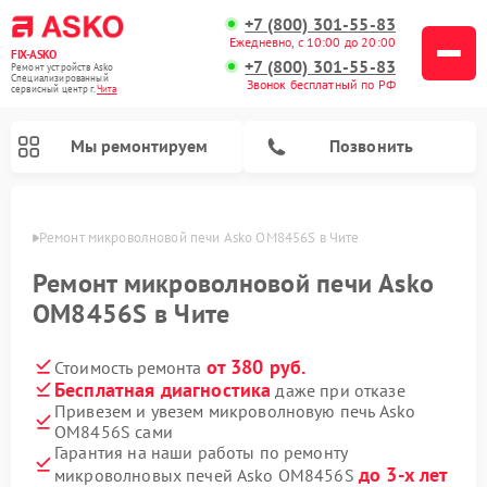
+7 (800) 301-55-83
Ежедневно, с 10:00 до 20:00
FIX-ASKO
+7 (800) 301-55-83
Ремонт устройств Asko
Специализированный
Звонок бесплатный по РФ
cервисный центр г.
Чита
Мы ремонтируем
Позвонить
 Чите
Ремонт микроволновой печи Asko OM8456S в Чите
Ремонт микроволновой печи Asko
OM8456S в Чите
от 380 руб.
Стоимость ремонта
Бесплатная диагностика
даже при отказе
Привезем и увезем микроволновую печь Asko
OM8456S сами
Ремонт промышленных вакуумных упаковщиков Asko
Ремонт стиральных машин Asko
Ремонт сушильных шкафов Asko
Ремонт подогревателей посуды и пищи Asko
Ремонт посудомоечных машин Asko
Гарантия на наши работы по ремонту
до 3-х лет
микроволновых печей Asko OM8456S