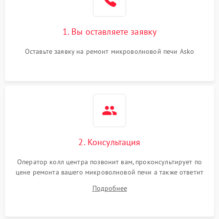
Поломка системы
2200 ₽
Подробнее →
охлаждения
1. Вы оставляете заявку
Не работают сенсорные
2400 ₽
Подробнее →
кнопки
Оставьте заявку на ремонт микроволновой печи Asko
Не горит подсветка
2000 ₽
Подробнее →
Сломался трансформатор
1000 ₽
Подробнее →
2. Консультация
Оператор колл центра позвонит вам, проконсультирует по
цене ремонта вашего микроволновой печи а также ответит
на все ваши вопросы.
Подробнее