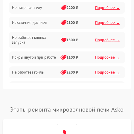
Не нагревает еду
2200 ₽
Подробнее →
Механические повреждения
Искажение дисплея
2800 ₽
Подробнее →
Питание и запуск
Не работает кнопка
Нагрев и приготовление
1500 ₽
Подробнее →
запуска
Программное обеспечение
Искры внутри при работе
1100 ₽
Подробнее →
Не работает гриль
2200 ₽
Подробнее →
Перегрев или отключение
2400 ₽
Подробнее →
во время работы
Появление запаха гари
2400 ₽
Подробнее →
Этапы ремонта микроволновой печи Asko
Проблемы с вентилятором
2000 ₽
Подробнее →