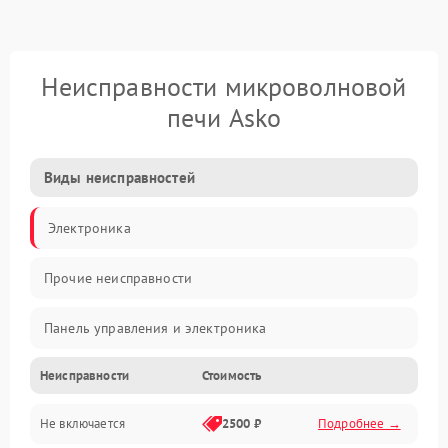
Неисправности микроволновой
печи Asko
Виды неисправностей
Электроника
Прочие неисправности
Панель управления и электроника
Неисправности
Стоимость
Дверца и корпус
Не включается
2500 ₽
Подробнее →
Механика и внутренние элементы